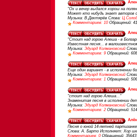
Але
"Ох и вечер выдался хорош на поля
Может кто нибудь знает авторов с
Музыка: В.Дехтярёв Слова:
Ц.Соло
Комментариев: 10
Обращений: 4
Але
"Стоит над горою Алеша - в Болгар
Известная песня... в малоизвестно
Музыка:
Эдуард Колмановский
Слов
Комментариев: 9
Обращений: 60
Але
Еще один вариант - в исполнении бо
Музыка:
Эдуард Колмановский
Слов
Комментариев: 1
Обращений: 50
Але
"стоит над горою Алеша..."
Знаменитая песня в исполнении дет
Музыка:
Эдуард Колмановский
Слов
Комментариев: 2
Обращений: 51
Алё
Песня о юной 14-летней партизанке
Слова: А. Барто Исполняет: Хор шк
Комментариев: 0
Обращений: 35643