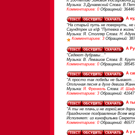
К 100-летию Зиновия Иосифовича Ду
Музыка: З.Дунаевский Слова: В.Пет
Комментариев: 0
Обращений: 36446
А ну
"На старый путь не повернуть, не по
Саундтрек из к/ф "Путевка в жизнь"
Музыка: Я. Столляр Слова: Н. Адуев
Комментариев: 3
Обращений: 38
А Ру
"Седеют дубравы..."
Музыка: В. Левашов Слова: В. Крут
Комментариев: 0
Обращений: 38545
А са
"А просто так победы не бывают...
Отличная песня в духе девиза Жанны
Музыка:
Я. Френкель
Слова:
И. Шаф
Комментариев: 3
Обращений: 41647
А ты
"А ты не плачь,и не горюй,моя доро
Праздничное поздравление Всем м
Исполняет: из кинофильма Секретн
Комментариев: 0
Обращений: 46577
А у 