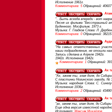
Исполнение 1961г.
Комментариев: 5
Обращений: 40607
Ата
"...Быть всегда впереди - вот награ
Песня из фильма "Бесстрашный ата
Буденного. Мосфильм, 1973 г.
Музыка: Г. Гладков Слова: Л. Дербе
Комментариев: 0
Обращений: 38215
Ауди
"На самых ответственных участка
наши подразделения, не отошли наза
Запись сделана в Апреле 1942г.
1942г. Исполнение 1942г.
Комментариев: 1
Обращений: 39
Ах т
"Ах, зачем ты, злая доля, до Сибири
С пластинки Ногинского завода, № 
Музыка: народная Слова: С. Синег
Исполнение 1936г.
Комментариев: 2
Обращений: 43490
Ах 
"ах, зачем ты, злая доля, до Сибири
Еще одна версия известной народной
Исполняет:
Максим Михайлов