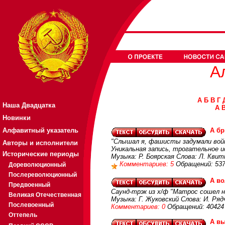
А
А
Б
В
Г
Наша Двадцатка
A
Новинки
Алфавитный указатель
А бр
"Слышал я, фашисты задумали войн
Авторы и исполнители
Уникальная запись, трогательное и
Исторические периоды
Музыка: Р. Боярская Слова: Л. Квит
Комментариев: 5
Обращений: 53
Дореволюционный
Послереволюционный
А во
Предвоенный
Саунд-трэк из х/ф "Матрос сошел на
Великая Отечественная
Музыка: Г. Жуковский Слова: И. Ряд
Послевоенный
Комментариев: 0
Обращений: 40424
Оттепель
А вы