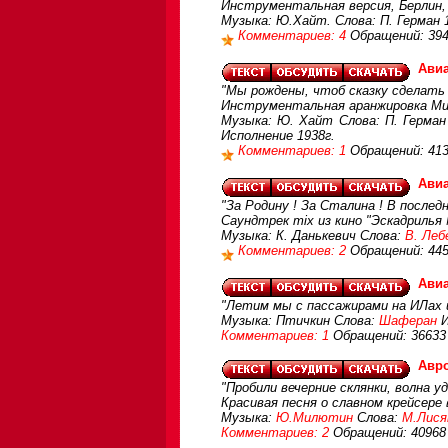
Инструментальная версия, Берлин, 
Музыка: Ю.Хайт. Слова: П. Герман 
Комментариев: 4
Обращений: 39
Ави
"Мы рождены, чтоб сказку сделать 
Инструментальная аранжировка Ми
Музыка: Ю. Хайт Слова: П. Герман
Исполнение 1938г.
Комментариев: 1
Обращений: 41
Авиа
"За Родину ! За Сталина ! В последн
Саундтрек mix из кино "Эскадрилья
Музыка: К. Данькевич Слова:
В. Леб
Комментариев: 2
Обращений: 44
Авиа
"Летим мы с пассажирами на ИЛах и 
Музыка: Птичкин Слова:
Шаферан
И
Комментариев: 1
Обращений: 36633
Авр
"Пробили вечерние склянки, волна уд
Красивая песня о славном крейсере
Музыка:
Ю.Милютин
Слова:
М.Лися
Комментариев: 2
Обращений: 40968