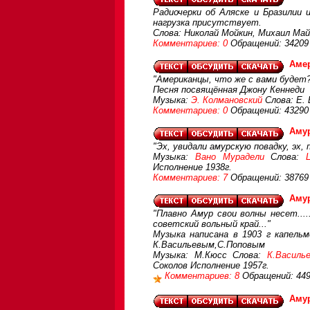
Радиочерки об Аляске и Бразилии 
нагрузка присутствует.
Слова: Николай Мойкин, Михаил Май
Комментариев: 0
Обращений: 34209
Амер
"Американцы, что же с вами будет
Песня посвящённая Джону Кеннеди
Музыка:
Э. Колмановский
Слова: Е.
Комментариев: 0
Обращений: 43290
Аму
"Эх, увидали амурскую повадку, эх, 
Музыка:
Вано Мурадели
Слова:
Исполнение 1938г.
Комментариев: 7
Обращений: 38769
Аму
"Плавно Амур свои волны несет...
советский вольный край..."
Музыка написана в 1903 г капель
К.Васильевым,С.Поповым
Музыка: М.Кюсс Слова:
К.Василье
Соколов Исполнение 1957г.
Комментариев: 8
Обращений: 44
Аму