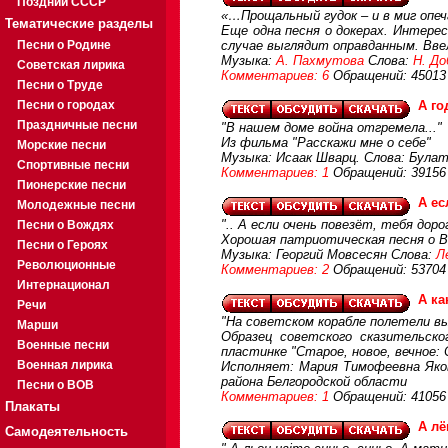
Поздний СССР
«…Прощальный гудок – и в миг опе
Тематические разделы
Еще одна песня о докерах. Интере
Песни о Родине
случае выглядит оправданным. Вве
Музыка:
А. Пахмутова
Слова:
Н. До
Советская лирика
Комментариев: 6
Обращений: 45013
Песни о Труде
Песни о городах
А го
Праздничные песни
"В нашем доме война отгремела..."
Из фильма "Расскажи мне о себе"
Морские песни
Музыка: Исаак Шварц. Слова: Була
Спортивные песни
Комментариев: 1
Обращений: 39156
Пионерские песни
А ес
Молодежные песни
".. А если очень повезёт, тебя дор
Песни о Вождях
Хорошая патриотическая песня о
Песни о Героях
Музыка: Георгий Мовсесян Слова:
Л
Революционные
Комментариев: 2
Обращений: 53704
Интернационал
А ка
Речи
"На советском корабле полетели выс
Марши
Образец советского сказительско
Военные песни
пластинке "Старое, новое, вечное: 
Военная лирика
Исполняет: Мария Тимофеевна Яков
района Белгородской области
Песни о ВОВ
Комментариев: 1
Обращений: 41056
Плакаты
А лё
Самодеятельность