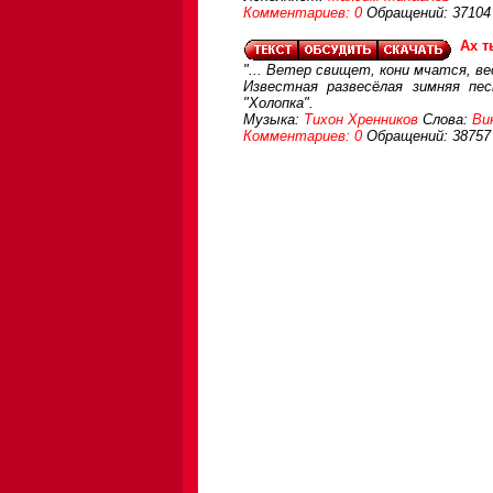
Комментариев: 0
Обращений: 37104
Ах т
"... Ветер свищет, кони мчатся, ве
Известная развесёлая зимняя пе
"Холопка".
Музыка:
Тихон Хренников
Слова:
Ви
Комментариев: 0
Обращений: 38757