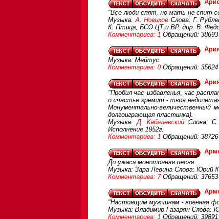
Арио
"Все люди спят, но мать не спит с
Музыка:
А. Новиков
Слова: Г. Рубле
К. Птица, БСО ЦТ и ВР, дир. В. Фед
Комментариев: 1
Обращений: 38693
Ария
Музыка: Мейтус
Комментариев: 0
Обращений: 35624
Ария
"Пробил час избавленья, час распла
о счастье гремит - твоя недопетая 
Монументально-величественный мо
долгоиграющая пластинка).
Музыка:
Д. Кабалевский
Слова: С.
Исполнение 1952г.
Комментариев: 1
Обращений: 38726
Арм
До ужаса монотонная песня
Музыка: Зара Левина Слова: Юрий 
Комментариев: 7
Обращений: 37653
Арм
"Настоящим мужчинам - военная форм
Музыка: Владимир Газарян Слова: Ю
Комментариев: 1
Обращений: 39891