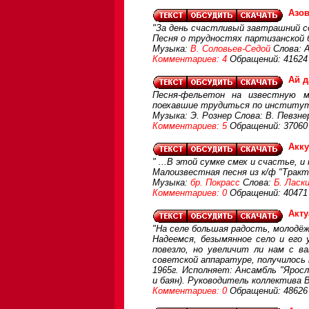
Азов
"За день счастливый завтрашний с
Песня о трудностях партизанской б
Музыка:
В. Соловьев-Седой
Слова: А
Комментариев: 4
Обращений: 41624
Ай д
Песня-фельетон на известную му
поехавшие трудиться по институтс
Музыка: Э. Рознер Слова: В. Певзн
Комментариев: 5
Обращений: 37060
Акк
" ...В этой сумке смех и счастье, и
Малоизвестная песня из к/ф "Трак
Музыка:
бр. Покрасс
Слова:
Б. Ласк
Комментариев: 0
Обращений: 40471
Акт
"На селе большая радость, молодёж
Надеемся, безымянное село и его 
повезло, но увеличит ли нам с в
советской аппаратуре, получилось 
1965г. Исполняет: Ансамбль "Яросл
и баян). Руководитель коллектива 
Комментариев: 0
Обращений: 48626