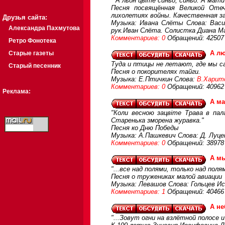
" А льон цвіте синьо, синьо. А мати 
Песня посвящённая Великой Отеч
лихолетиях войны. Качественная за
Друзья сайта:
Музыка: Ивана Слёты Слова: Васил
Александра Пахмутова
рук.Иван Слёта. Солистка Диана М
Комментариев: 0
Обращений: 42507
Ретро Фонотека
А лю
Старые газеты
Туда и птицы не летают, где мы 
Старый песенник
Песня о покорителях тайги.
Музыка: Е.Птичкин Слова:
В.Харит
Комментариев: 0
Обращений: 40962
Реклама:
А ма
"Коли весною зацвіте Трава в пал
Старенька зморена журавка."
Песня ко Дню Победы
Музыка: А.Пашкевич Слова: Д. Луце
Комментариев: 0
Обращений: 38978
А мы
"...все над полями, только над полям
Песня о тружениках малой авиации
Музыка: Левашов Слова: Гольцев И
Комментариев: 1
Обращений: 40466
А не
"...Зовут огни на взлётной полосе 