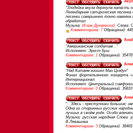
Аку
"Злодейка акула дерзнула напасть н
Легендарная сатирическая песенка 
песенки совершенно точно навеяна и
обработал
Музыка:
Исаак Дунаевский.
Слова: С
Комментариев: 7
Обращений: 44
Алаб
"Американским солдатам..."
Исполняет: Эрнст Буш
Комментариев: 1
Обращений: 35478
Алее
"Над Китаем взошел Мао Цзэдун"
Финал фортепьянного концерта «
Интернационал.
Исполняет: Центральный симфонич
Комментариев: 0
Обращений: 35810
Але
"...Здесь - преступники большие; им
Одна из старинных русских народны
лучших в своём роде. Особо впеча
Музыка: русская народная Слова: 
В.Левашова
Комментариев: 3
Обращений: 38465