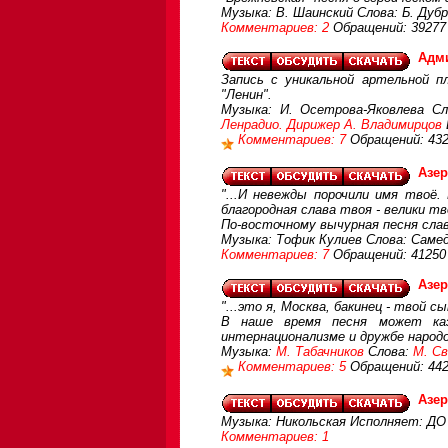
Музыка: В. Шаинский Слова: Б. Дуб
Комментариев: 2
Обращений: 39277
Адм
Запись с уникальной артельной п
"Ленин".
Музыка: И. Осетрова-Яковлева С
Ленрадио. Дирижер А. Владимирцов
Комментариев: 7
Обращений: 43
Азе
"...И невежды порочили имя твоё.
благородная слава твоя - велики тво
По-восточному вычурная песня сла
Музыка: Тофик Кулиев Слова: Саме
Комментариев: 7
Обращений: 41250
Азер
"...это я, Москва, бакинец - твой сын
В наше время песня может каз
интернационализме и дружбе народ
Музыка:
М. Табачников
Слова:
М. С
Комментариев: 5
Обращений: 44
Азе
Музыка: Никольская Исполняет: ДО 
Комментариев: 1