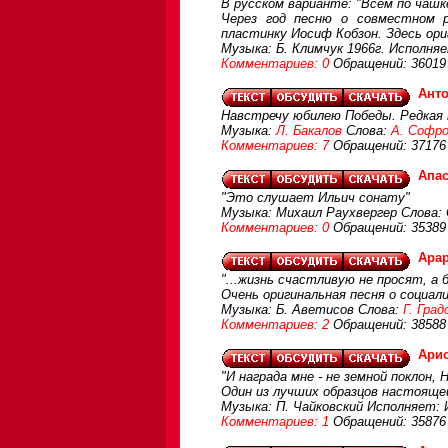
В русском варианте: "Всем по чашк
Через год песню о совместном р
пластинку Иосиф Кобзон. Здесь ор
Музыка: Б. Климчук 1966г. Исполняе
Комментариев: 0
Обращений: 36019
Ант
Навстречу юбилею Победы. Редкая 
Музыка:
Л. Бакалов
Слова:
А. Софр
Комментариев: 7
Обращений: 37176
Апа
"Это слушает Ильич сонату"
Музыка: Михаил Раухвергер Слова:
Комментариев: 0
Обращений: 35389
Арар
"...жизнь счастливую не просят, а 
Очень оригинальная песня о социа
Музыка: Б. Аветисов Слова:
Г. Град
Комментариев: 2
Обращений: 38588
Арио
"И награда мне - не земной поклон,
Один из лучших образцов настояще
Музыка: П. Чайковский Исполняет: 
Комментариев: 1
Обращений: 35876