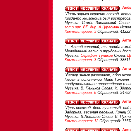
Алё
"Лишь зорька окрасит восход, вста
Когда-то книгоноша был востребов
Музыка: Семён Заславский Слова
эстр.орк. ВР, дир. А.Цфасман
Испол
Комментариев: 3
Обращений: 41222
Алта
"... Алтай золотой, ты вошёл в моё 
Мелодичный вальс о трудовых дост
Музыка:
Серафим Туликов
Слова:
Ц
Комментариев: 3
Обращений: 38511
Алт
"Ветер знамя развевает, сбор игра
Песен в исполнении Майи Головня
воодушевляющее произведение о пи
Музыка: В. Пеньков Слова: И. Здоро
Комментариев: 5
Обращений: 34782
Алт
"День погожий, день лучистый, над
Задорная, веселая песенка. Конец 50-
Музыка: В.Левашов Слова: В. Пухна
Комментариев: 12
Обращений: 3357
Аляс