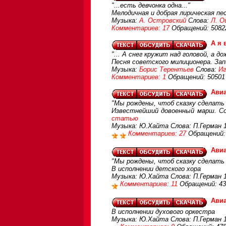
"...есть девчонка одна..."
Мелодичная и добрая лирическая пе
Музыка:
А. Островский
Слова:
Л. О
Комментариев: 17
Обращений: 5082
А я 
"... А снег кружит над головой, а 
Песня советского милиционера. Зап
Музыка:
Борис Терентьев
Слова:
И
Комментариев: 1
Обращений: 50501
Ави
"Мы рождены, чтоб сказку сделать 
Известнейший довоенный марш. С
статью
Музыка: Ю.Хайта Слова: П.Герман 
Комментариев: 27
Обращений:
Ави
"Мы рождены, чтоб сказку сделать 
В исполнении детского хора
Музыка: Ю.Хайта Слова: П.Герман 1
Комментариев: 11
Обращений: 43
Ави
В исполнении духового оркестра
Музыка: Ю.Хайта Слова: П.Герман 