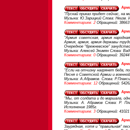
Арми
"Пускай приказ придет сейчас, на м
Музыка: Ю.Зарицкий Слова: Неизв. 
Комментариев: 2
Обращений: 38663
Арм
"Армия советская, армия народная
Армия, армия, армия державы трудо
Очередное "брежневское" занудств
Музыка: Алексей Экимян Слова: Ва
Комментариев: 0
Обращений: 39244
Арм
"Если на отчизну нагрянет беда, п
Песня о Советской Армии и военной
Музыка: А.Абрамов. Слова: Р.Плакс
Комментариев: 12
Обращений: 5426
Арм
"Мы, от солдата и до маршала, одн
Музыка: А. Абрамов Слова: Р. Пл
Исполнение 1985г.
Комментариев: 3
Обращений: 41021
Арм
Заурядная, хотя и "правильная" пе