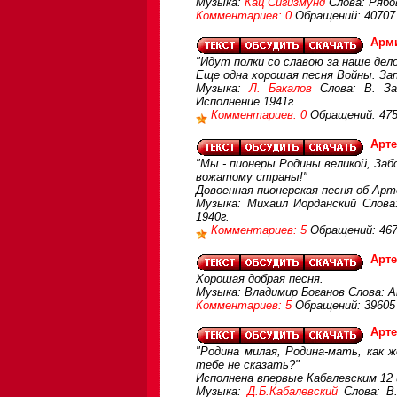
Музыка:
Кац Сигизмунд
Слова: Рябов
Комментариев: 0
Обращений: 40707
Арми
"Идут полки со славою за наше дело 
Еще одна хорошая песня Войны. Зап
Музыка:
Л. Бакалов
Слова: В. За
Исполнение 1941г.
Комментариев: 0
Обращений: 47
Арте
"Мы - пионеры Родины великой, За
вожатому страны!"
Довоенная пионерская песня об Арт
Музыка: Михаил Иорданский Слов
1940г.
Комментариев: 5
Обращений: 46
Арте
Хорошая добрая песня.
Музыка: Владимир Боганов Слова: 
Комментариев: 5
Обращений: 39605
Арте
"Родина милая, Родина-мать, как ж
тебе не сказать?"
Исполнена впервые Кабалевским 12 
Музыка:
Д.Б.Кабалевский
Слова: В.