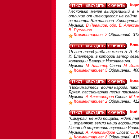
Бер
Несколько менее выигрышный в м
отличие от имеющегося на сайте в
из театра Вахтангова. Концертная
Музыка:
В.Левашов, обр. Б. Алекса
В. Русланов
Комментариев: 2
Обращений: 31
Блан
15 лет назад ушёл из жизни Б. А. 
И. Блантера, в которой автор леге
коллекции Валерия Николаевича.
Музыка:
М. Блантер
Слова:
М. Исак
Комментариев: 5
Обращений: 40
Боев
"Поднимайтесь, воины народа, парти
Яркая, пассионарная песня призыв
Музыка:
А.Александров
Слова:
М.Го
Комментариев: 2
Обращений: 41
Бой 
"Самурай, не жди пощады, ждёт теб
"...охраняют земли наши ворошилов
Песня об отражении агрессии Японс
Музыка:
А. Александров
Слова:
С. 
Комментариев: 8
Обращений: 43