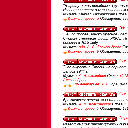
"Я прошу: хоть ненадолго, Грусть м
Известная песня в малоизвестном 
Музыка: Микаэл Таривердиев Слова
Комментариев: 3
Обращений: 33
Гей 
"Гей по дороге Войско Красное идет.
Старая строевая песня РККА. Исп
дивизии в 1928 году.
Музыка:
обр. А. В. Александрова
Сло
Комментариев: 9
Обращений: 33
Гим
"Нас вырастил Сталин на верность 
Запись 1944 г.
Музыка:
А. Александров
Слова:
С. М
Александрова
Комментариев: 101
Обращений
Гим
Брежневская версия, хорошое испол
Музыка:
А. В. Александров
Слова:
С
Комментариев: 0
Обращений: 43
Глух
Известнейшая революционно - лири