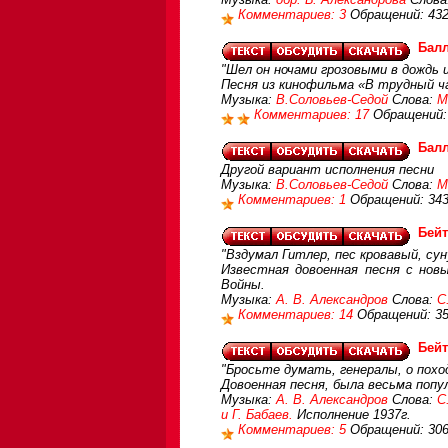
Комментариев: 3
Обращений: 43
Балл
"Шел он ночами грозовыми в дождь и 
Песня из кинофильма «В трудный ч
Музыка:
В.Соловьев-Седой
Слова:
М
Комментариев: 17
Обращений:
Балл
Другой вариант исполнения песни
Музыка:
В.Соловьев-Седой
Слова:
М
Комментариев: 1
Обращений: 34
Бейт
"Вздумал Гитлер, пес кровавый, сун
Известная довоенная песня с нов
Войны.
Музыка:
А. В. Александров
Слова:
С
Комментариев: 14
Обращений: 3
Бейт
"Бросьте думать, генералы, о поход
Довоенная песня, была весьма попул
Музыка:
А. В. Александров
Слова:
С
и Г. Бабаев.
Исполнение 1937г.
Комментариев: 5
Обращений: 30