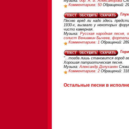
Музыка:
обр. А. В. Александрова
Сло
Комментариев: 50
Обращений: 2
Глух
Песню вряд ли надо здесь предст
1930-х, вызвало у некоторых форум
чисто камерная.
Музыка:
Русская народная песня, о
солист Вениамин Бычеев, фортепиа
Комментариев: 1
Обращений: 28
Гори
"...тогда лишь становится город ге
Хорошая патриотическая песня.
Музыка:
Александр Долуханян
Слов
Комментариев: 2
Обращений: 31
Остальные песни в исполне