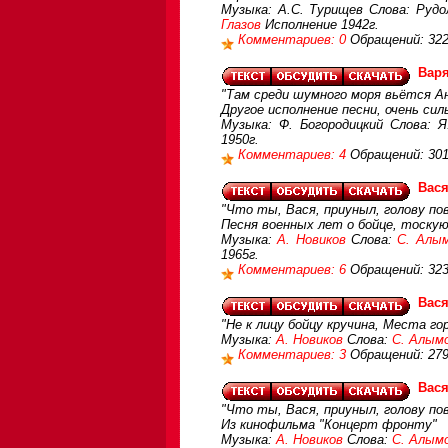
Музыка: А.С. Турищев Слова: Рудо
Глазов
Исполнение 1942г.
Комментариев: 0
Обращений: 32
Варя
"Там среди шумного моря вьётся Ан
Другое исполнение песни, очень сил
Музыка: Ф. Богородицкий Слова: 
1950г.
Комментариев: 4
Обращений: 301
Вася
"Что ты, Вася, приуныл, голову пов
Песня военных лет о бойце, тоску
Музыка:
А. Новиков
Слова:
С. Алы
1965г.
Комментариев: 6
Обращений: 32
Вася
"Не к лицу бойцу кручина, Места гор
Музыка:
А. Новиков
Слова:
С. Алым
Комментариев: 3
Обращений: 27
Вася
"Что ты, Вася, приуныл, голову пов
Из кинофильма "Концерт фронту"
Музыка:
А. Новиков
Слова:
С. Алым