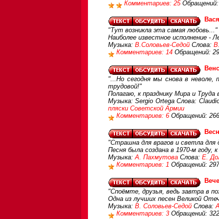
Комментариев: 25
Обращений:
Вас
"Тут возникла эта самая любовь..."
Наиболее известное исполнение - Л
Музыка:
В.Соловьев-Седой
Слова:
В
Комментариев: 14
Обращений: 2
Венс
"...Но сегодня мы снова в неволе,
трудовой!"
Полагаю, к празднику Мира и Труда
Музыка: Sergio Ortega Слова: Claudi
пляски Советской Армии
Комментариев: 6
Обращений: 26
Весн
"Страшна для врагов и светла для д
Песня была создана в 1970-м году,
Музыка:
А. Пахмутова
Слова:
Е. Д
Комментариев: 1
Обращений: 29
Вече
"Споёмте, друзья, ведь завтра в по
Одна из лучших песен Великой Оте
Музыка:
В. Соловьев-Седой
Слова:
А
Комментариев: 3
Обращений: 32