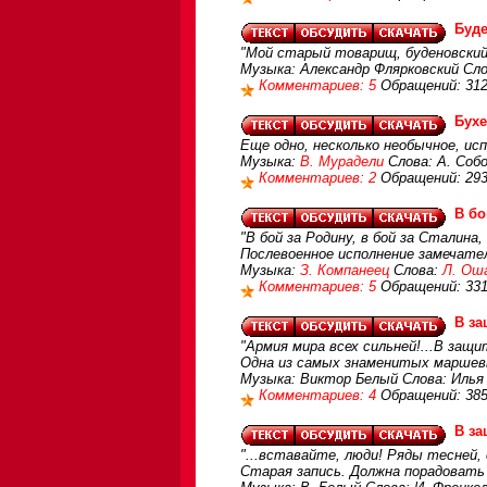
Буд
"Мой старый товарищ, буденовски
Музыка: Александр Флярковский Сл
Комментариев: 5
Обращений: 31
Бухе
Еще одно, несколько необычное, ис
Музыка:
В. Мурадели
Слова: А. Соб
Комментариев: 2
Обращений: 29
В бо
"В бой за Родину, в бой за Сталина,
Послевоенное исполнение замечател
Музыка:
З. Компанеец
Слова:
Л. Ош
Комментариев: 5
Обращений: 33
В за
"Армия мира всех сильней!...В защи
Одна из самых знаменитых маршевы
Музыка: Виктор Белый Слова: Илья
Комментариев: 4
Обращений: 38
В за
"...вставайте, люди! Ряды тесней, 
Старая запись. Должна порадовать