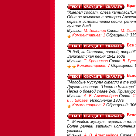
Враг
"Хмелел солдат, слеза катилась/Сл
Одна из немногих в истории Алекс
первым исполнителем песни, репет
лучших дней.
Музыка:
М. Блантер
Слова:
М. Исак
Комментариев: 1
Обращений: 33
Все 
"В бой, за Сталина, вперед, вперед!
Залихватская песня 1942 года
Музыка:
Т. Хренников
Слова:
В. Гус
Комментариев: 7
Обращений: 
Вспо
"Молодые мускулы окрепли в те года
Другое название: "Песня о Блюхере"
Песня о боевой славе 2-ой Приамурс
Музыка:
А. В. Александров
Слова:
С
и Г. Бабаев.
Исполнение 1937г.
Комментариев: 2
Обращений: 30
Вспо
"...Молодые мускулы окрепли в те г
Более ранний вариант исполнени
указаны.
Музыка:
А. В. Александров
Слова:
С