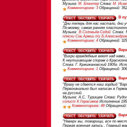
Музыка:
М. Блантер
Слова:
М. Исак
Комментариев: 3
Обращений: 35
В пу
"Дни теперь для нас настали, дни у
По-моему, самая ранняя пластиночн
Музыка:
В.Соловьёв-Седой
Слова: 
пляски Сов.Армии п/у Б.Александро
Комментариев: 4
Обращений: 32
Вар
"Вихри враждебные веют над нами..
К неутихающим спорам о Краснозн
Слова: Г. Кржижановский 1905г. Ис
Комментариев: 1
Обращений: 30
Варя
"Врагу не сдается наш гордый "Вар
Первоначально был написан в Герма
на русский.
Музыка: А.С. Турищев Слова: Рудо
солист К.Герасимов
Исполнение 195
Комментариев: 48
Обращений:
Варя
"Наверх вы, товарищи, все по места
Первая военная запись . Главный м