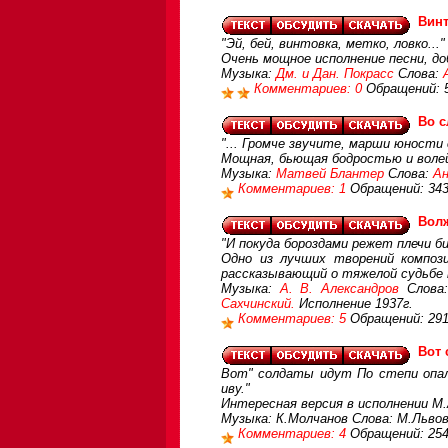
Вин
"Эй, бей, винтовка, метко, ловко..."
Очень мощное исполнение песни, доб
Музыка:
Дм. и Дан. Покрасс
Слова:
Комментариев: 0
Обращений: 
Во с
"... Громче звучите, марши юности 
Мощная, бьющая бодростью и волей
Музыка:
Матвей Блантер
Слова:
А
Комментариев: 1
Обращений: 34
Волж
"И покуда бороздами режет плечи б
Одно из лучших творений компози
рассказывающий о тяжелой судьбе н
Музыка:
А. В. Александров
Слова:
Сахчинский.
Исполнение 1937г.
Комментариев: 5
Обращений: 29
Вот 
Вот" солдаты идут По степи опале
иву."
Интересная версия в исполнении М
Музыка: К.Молчанов Слова: М.Льво
Комментариев: 4
Обращений: 25