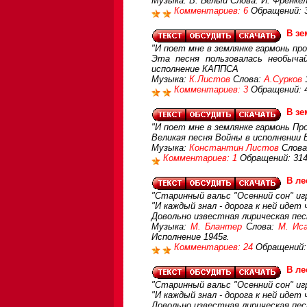
Музыка: В. Белый Слова: И. Френке
Комментариев: 6
Обращений: 
В зе
"И поет мне в землянке гармонь про
Эта песня пользовалась необыча
исполнение КАППСА
Музыка:
К.Листов
Слова:
А.Сурков
Комментариев: 3
Обращений: 
В зе
"И поет мне в землянке гармонь Про
Великая песня Войны в исполнении
Музыка:
Константин Листов
Слова
Комментариев: 1
Обращений: 31
В л
"Старинный вальс "Осенний сон" иг
"И каждый знал - дорога к ней идет 
Довольно известная лирическая пе
Музыка:
М. Блантер
Слова:
М. Ис
Исполнение 1945г.
Комментариев: 24
Обращений:
В л
"Старинный вальс "Осенний сон" иг
"И каждый знал - дорога к ней идет 
Довольно известная лирическая пе