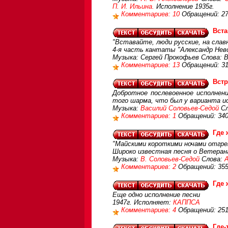
П. И. Ильина.
Исполнение 1935г.
Комментариев: 10
Обращений: 2
Вста
"Вставайте, люди русские, на слав
4-я часть кантаты "Александр Нев
Музыка: Сергей Прокофьев Слова: 
Комментариев: 13
Обращений: 3
Встр
Добротное послевоенное исполнени
того шарма, что был у варианта ис
Музыка:
Василий Соловьев-Седой
Сл
Комментариев: 1
Обращений: 34
Где 
"Майскими короткими ночами отгрем
Широко известная песня о Ветера
Музыка:
В. Соловьев-Седой
Слова:
Комментариев: 2
Обращений: 35
Где 
Еще одно исполнение песни
1947г. Исполняет:
КАППСА
Комментариев: 4
Обращений: 25
Где-