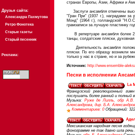
странах Европы, Азии, Африки и Ам
Друзья сайта:
Заслуги ансамбля отмечены высок
"Гран При" (1937 г.), наградами 
Александра Пахмутова
Монд" (1964 г.), голландской "Н.О.
Ретро Фонотека
грамзаписи за лучшую пластинку год
Старые газеты
В репертуаре ансамбля более 2-х 
танцы, солдатские пляски, духовная
Старый песенник
Деятельность ансамбля положила
пляски. По его образцу возникли м
Реклама:
только у нас в стране, но и за рубеж
Источник:
http://www.ensemble-aleks
Песни в исполнении Ансамб
La M
Французский революционный гим
послушать более ранний и полный в
Музыка:
Руже де Лилль, обр А.В.
Александрова, дир. Б.А. Александро
Комментариев: 0
Обращений: 32
Аде
Мексиканская народная песня годящ
фонограмме не так давно шла речь
Музыка:
обр. Б. Александрова
Слова