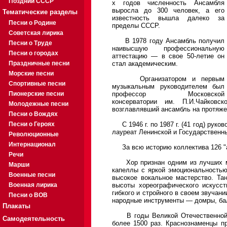
Поздний СССР
х годов численность Ансамбля
выросла до 300 человек, а его
Тематические разделы
известность вышла далеко за
Песни о Родине
пределы СССР.
Советская лирика
В 1978 году Ансамбль получил
Песни о Труде
наивысшую профессиональную
Песни о городах
аттестацию — в свое 50-летие он
Праздничные песни
стал академическим.
Морские песни
Организатором и первым
Спортивные песни
музыкальным руководителем был
Пионерские песни
профессор Московской
консерватории им. П.И.Чайковск
Молодежные песни
возглавлявший ансамбль на протяже
Песни о Вождях
Песни о Героях
С 1946 г. по 1987 г. (41 год) руко
лауреат Ленинской и Государственн
Революционные
Интернационал
За всю историю коллектива 126 "а
Речи
Хор признан одним из лучших муж
Марши
капеллы с яркой эмоциональностью
Военные песни
высокое вокальное мастерство. Та
Военная лирика
высоты хореографического искусст
гибкого и стройного в своем звучан
Песни о ВОВ
народные инструменты — домры, ба
Плакаты
В годы Великой Отечественной В
Самодеятельность
более 1500 раз. Краснознаменцы п