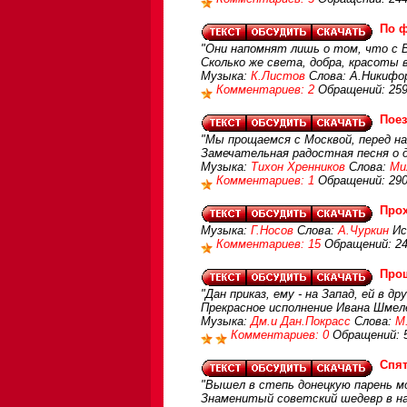
По 
"Они напомнят лишь о том, что с 
Сколько же света, добра, красоты в
Музыка:
К.Листов
Слова: А.Никифо
Комментариев: 2
Обращений: 25
Поез
"Мы прощаемся с Москвой, перед на
Замечательная радостная песня о 
Музыка:
Тихон Хренников
Слова:
Ми
Комментариев: 1
Обращений: 29
Про
Музыка:
Г.Носов
Слова:
А.Чуркин
Ис
Комментариев: 15
Обращений: 2
Про
"Дан приказ, ему - на Запад, ей в др
Прекрасное исполнение Ивана Шмел
Музыка:
Дм.и Дан.Покрасс
Слова:
М
Комментариев: 0
Обращений: 
Спят
"Вышел в степь донецкую парень мол
Знаменитый советский шедевр в на