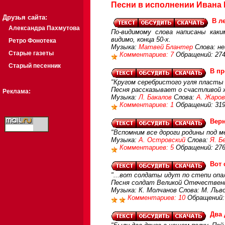
Песни в исполнении Ивана
Друзья сайта:
В л
Александра Пахмутова
По-видимому слова написаны как
видимо, конца 50-х.
Ретро Фонотека
Музыка:
Матвей Блантер
Слова: не
Старые газеты
Комментариев: 7
Обращений: 27
Старый песенник
В пр
"Кругом серебристого угля пласты 
Песня рассказывает о счастливой 
Реклама:
Музыка:
Л. Бакалов
Слова:
А. Жаров
Комментариев: 1
Обращений: 31
Вер
"Вспомним все дороги родины под м
Музыка:
А. Островский
Слова:
Я. Б
Комментариев: 5
Обращений: 27
Вот 
"...вот солдаты идут по степи опал
Песня солдат Великой Отечественн
Музыка: К. Молчанов Слова: М. Ль
Комментариев: 10
Обращений:
Два 