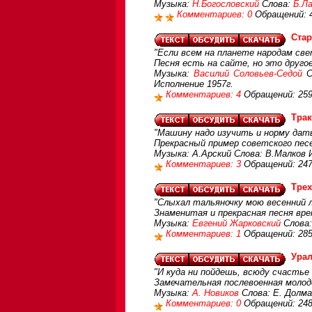
Музыка:
Н.Богословский
Слова:
Б.Л
Комментариев: 0
Обращений: 
Стар
"Если всем на планете народам све
Песня есть на сайте, но это друго
Музыка:
Василий Соловьев-Седой
С
Исполнение 1957г.
Комментариев: 4
Обращений: 25
Трак
"Машину надо изучить и норму дать
Прекрасный пример советского песе
Музыка: А.Арский Слова: В.Малков
Комментариев: 3
Обращений: 24
Тре
"Слыхал тальяночку мою весенний л
Знаменитая и прекрасная песня вре
Музыка:
Евгений Жарковский
Слова
Комментариев: 1
Обращений: 28
Ура
"И куда ни пойдешь, всюду счастье
Замечательная послевоенная молод
Музыка:
А. Новиков
Слова: Е. Долм
Комментариев: 0
Обращений: 24