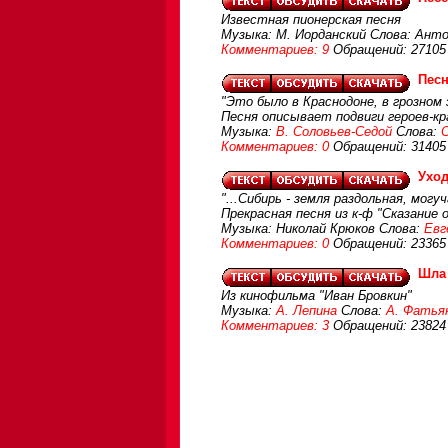
Известная пионерская песня
Музыка: М. Иорданский Слова: Ант
Комментариев: 9
Обращений: 27105
Песн
"Это было в Краснодоне, в грозном 
Песня описывает подвиги героев-кр
Музыка:
В. Соловьев-Седой
Слова:
Комментариев: 0
Обращений: 31405
Уход
"...Сибирь - земля раздольная, могуча
Прекрасная песня из к-ф "Сказание 
Музыка: Николай Крюков Слова:
Евг
Комментариев: 0
Обращений: 23365
Шла 
Из кинофильма "Иван Бровкин"
Музыка:
А. Лепина
Слова:
А. Фатья
Комментариев: 3
Обращений: 23824