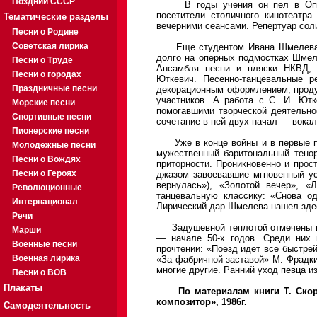
Поздний СССР
В годы учения он пел в Оперн
посетители столичного кинотеатр
Тематические разделы
вечерними сеансами. Репертуар соли
Песни о Родине
Советская лирика
Еще студентом Ивана Шмелева зач
долго на оперных подмостках Шмел
Песни о Труде
Ансамбля песни и пляски НКВД, 
Песни о городах
Юткевич. Песенно-танцевальные р
Праздничные песни
декорационным оформлением, проду
участников. А работа с С. И. Ютк
Морские песни
помогавшими творческой деятельнос
Спортивные песни
сочетание в ней двух начал — вока
Пионерские песни
Уже в конце войны и в первые пос
Молодежные песни
мужественный баритональный тенор
Песни о Вождях
приторности. Проникновенно и про
Песни о Героях
джазом завоевавшие мгновенный ус
вернулась»), «Золотой вечер», «
Революционные
танцевальную классику: «Снова о
Интернационал
Лирический дар Шмелева нашел зде
Речи
Задушевной теплотой отмечены и п
Марши
— начале 50-х годов. Среди них 
Военные песни
прочтении: «Поезд идет все быстре
Военная лирика
«За фабричной заставой» М. Фрадки
многие другие. Ранний уход певца и
Песни о ВОВ
Плакаты
По материалам книги Т. Ско
композитор», 1986г.
Самодеятельность