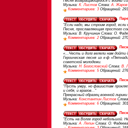
Песня возвращающегося с войны с
Музыка:
К. Листов
Слова:
А. Жаров
Комментариев: 3
Обращений: 29
Паре
"Если надо, мы строим город, если 
Песня, прославляющая простого со
Музыка: В. Кручинин Слова: О. Фад
Комментариев: 2
Обращений: 27
Песн
«…Честь и долг велели нам дойти 
Героическая песня из к-ф «Пятнад
советской молодежи.
Музыка:
Н. Богословский
Слова:
В. 
Комментариев: 5
Обращений: 27
Песн
"Пусть умру, но фашистам прокляты
и себя, и врагов..."
Прекрасный образец военной лирики
Музыка:
Константин Листов
Слова
Комментариев: 6
Обращений: 30
Песн
"Есть на Волге город небольшой. Не
Музыка:
А. Лепин
Слова: О. Фадеева
Комментариев: 3
Обращений: 24