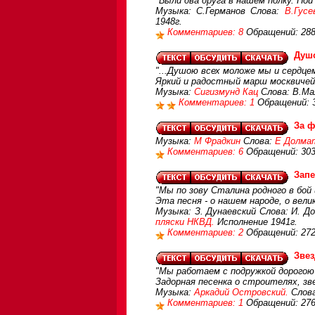
"Были два друга в нашем полку. Пой 
Музыка: С.Германов Слова:
В.Гусе
1948г.
Комментариев: 8
Обращений: 28
Душ
"...Душою всех моложе мы и сердцем
Яркий и радостный марш москвичей
Музыка:
Сигизмунд Кац
Слова: В.Ма
Комментариев: 1
Обращений: 
За ф
Музыка:
М Фрадкин
Слова:
Е Долма
Комментариев: 6
Обращений: 30
Запе
"Мы по зову Сталина родного в бой 
Эта песня - о нашем народе, о вел
Музыка: З. Дунаевский Слова: И. Д
пляски НКВД.
Исполнение 1941г.
Комментариев: 2
Обращений: 27
Звез
"Мы работаем с подружкой дорогою 
Задорная песенка о строителях, зв
Музыка:
Аркадий Островский.
Слов
Комментариев: 1
Обращений: 27