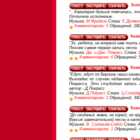
Золо
"...Кавалерия дальше помчалась, то
Отличное исполнение.
Музыка:
М.Фрадкин
Слова:
Е.Долма
Комментариев: 5
Обращений: 29
Каза
"Эх, ребята, не впервой нам поить 
Похоже самая первая запись песни
Музыка:
Дм. и Дан. Покрасс
Слова:
Комментариев: 6
Обращений: 
Каза
"Едут, едут по Берлину наши казаки
Выкладка по случаю недавнего юб
Покрасса. Это студийная запись 
автор - Д.Покрасс.
Музыка:
Д.Покрасс
Слова:
Ц.Солода
Комментариев: 2
Обращений: 34
Ком
"До свиданья, мама, не горюй, не гр
Версия замечательной песни в кач
Музыка:
В. Соловьёв-Седой
Слова: А
Комментариев: 1
Обращений: 
Лени