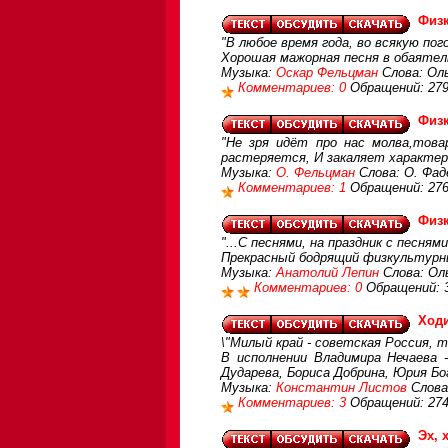
Физ
"В любое время года, во всякую пого
Хорошая мажорная песня в обаятель
Музыка:
Оскар Фельцман
Слова: Оль
Комментариев: 0
Обращений: 27
Физ
"Не зря идёт про нас молва,това
растеряется, И закаляет характер 
Музыка:
О. Фельцман
Слова: О. Фад
Комментариев: 1
Обращений: 27
Физк
"...С песнями, на праздник с песням
Прекрасный бодрящий физкультур
Музыка:
Анатолий Лепин
Слова: Ол
Комментариев: 0
Обращений: 
Ход
\"Милый край - советская Россия, т
В исполнении Владимира Нечаева -
Дударева, Бориса Добрина, Юрия Бо
Музыка:
Константин Листов
Слова
Комментариев: 3
Обращений: 27
Эх, 