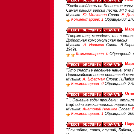
"Когда взойдешь на Ленинские горы
Самая ранняя версия песни, МГУ ещ
Музыка:
Ю. Милютин
Слова:
Е. До
Комментариев: 1
Обращений: 27
Мар
"Тверже шаг, молодежь, ты в столи
Добротная комсомольская песня
Музыка:
А. Новиков
Слова: В.Хар
1949г.
Комментариев: 0
Обращений: 
Мар
"Это счастье весеннее наше, это Р
Первомайская песня советской мол
Музыка:
А. Цфасман
Слова: Н.Лабко
Комментариев: 0
Обращений: 27
Огн
"... Огневые годы пройдены, отпыл
Ещё одна замечательная лирико-па
Музыка:
Анатолий Новиков
Слова:
Комментариев: 1
Обращений: 26
Паре
"Слушайте, сопки, слушай, Байкал, 