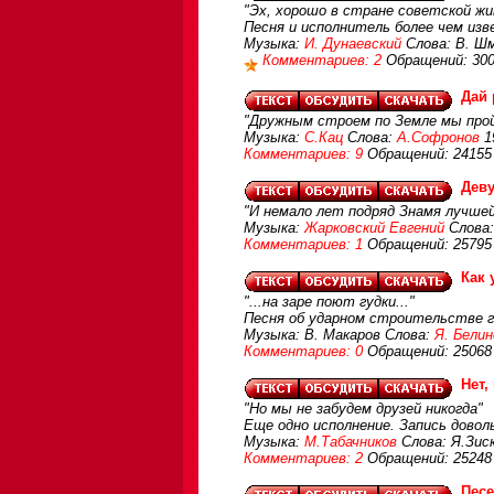
"Эх, хорошо в стране советской жи
Песня и исполнитель более чем изв
Музыка:
И. Дунаевский
Слова: В. Ш
Комментариев: 2
Обращений: 30
Дай 
"Дружным строем по Земле мы про
Музыка:
С.Кац
Слова:
А.Софронов
1
Комментариев: 9
Обращений: 24155
Дев
"И немало лет подряд Знамя лучшей
Музыка:
Жарковский Евгений
Слова:
Комментариев: 1
Обращений: 25795
Как 
"...на заре поют гудки..."
Песня об ударном строительстве 
Музыка: В. Макаров Слова:
Я. Белин
Комментариев: 0
Обращений: 25068
Нет,
"Но мы не забудем друзей никогда"
Еще одно исполнение. Запись довол
Музыка:
М.Табачников
Слова: Я.Зис
Комментариев: 2
Обращений: 25248
Песе