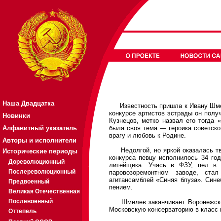
Наша Двадцатка
Известность пришла к Ивану Шмеле
конкурсе артистов эстрады он полу
Новинки
Кузнецов, метко назвал его тогда 
Алфавитный указатель
была своя тема — героика советског
врагу и любовь к Родине.
Авторы и исполнители
Недолгой, но яркой оказалась тв
Исторические периоды
конкурса певцу исполнилось 34 год
Дореволюционный
литейщика. Учась в ФЗУ, пел в 
Послереволюционный
паровозоремонтном заводе, ста
агитансамблей «Синяя блуза». Сине
Предвоенный
пением.
Великая Отечественная
Послевоенный
Шмелев заканчивает Воронежский 
Московскую консерваторию в класс
Оттепель