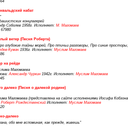
664
нвальдский набат
"
 фашистских концлагерей
ндр Соболев 1958г. Исполняет:
М. Магомаев
 67980
лый ветер (Песня Роберта)
Про глубокие тайны морей, Про птичьи разговоры, Про синие просторы,
едев-Кумач
1936г. Исполняет:
Муслим Магомаев
686
р на рейде
слима Магомаева
ова:
Александр Чуркин
1942г. Исполняет:
Муслим Магомаев
045
то далеко (Песня о далекой родине)
лима Магомаева (представлена на сайте исполнениями Иосифа Кобзона
:
Роберт Рождественский
Исполняет:
Муслим Магомаев
620
ко-далеко
ана, обо мне вспоминая, как прежде, живешь"