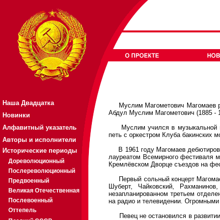
Наша Двадцатка
Муслим Магометович Магомаев роди
Абдул Муслим Магометович (1885 - 19
Новинки
Алфавитный указатель
Муслим учился в музыкальной школ
петь с оркестром Клуба бакинских м
Авторы и исполнители
В 1961 году Магомаев дебютировал 
Исторические периоды
лауреатом Всемирного фестиваля мо
Дореволюционный
Кремлёвском Дворце съездов на фес
Послереволюционный
Первый сольный концерт Магомаева 
Предвоенный
Шуберт, Чайковский, Рахманинов
Великая Отечественная
незапланированном третьем отделе
Послевоенный
на радио и телевидении. Огромными
Оттепель
Певец не остановился в развитии с