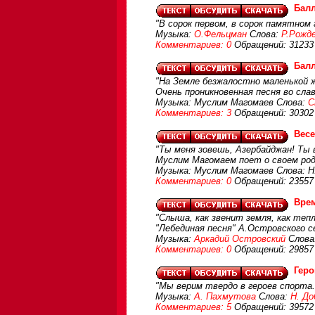
Балл
"В сорок первом, в сорок памятном 
Музыка:
О.Фельцман
Слова:
Р.Рожд
Комментариев: 0
Обращений: 31233
Балл
"На Земле безжалостно маленькой жи
Очень проникновенная песня во сла
Музыка: Муслим Магомаев Слова:
С
Комментариев: 3
Обращений: 30302
Весе
"Ты меня зовешь, Азербайджан! Ты 
Муслим Магомаем поет о своем род
Музыка: Муслим Магомаев Слова: Н.
Комментариев: 0
Обращений: 23557
Вре
"Слыша, как звенит земля, как теп
"Лебединая песня" А.Островского с
Музыка:
Аркадий Островский
Слова
Комментариев: 0
Обращений: 29857
Геро
"Мы верим твердо в героев спорта..
Музыка:
А. Пахмутова
Слова:
Н. До
Комментариев: 5
Обращений: 39572