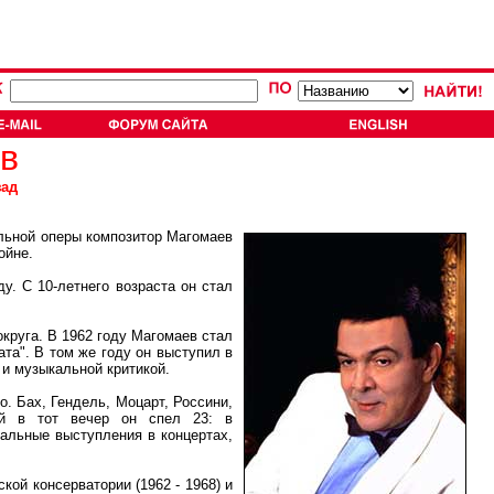
в
зад
льной оперы композитор Магомаев
ойне.
. С 10-летнего возраста он стал
руга. В 1962 году Магомаев стал
та". В том же году он выступил в
 и музыкальной критикой.
 Бах, Гендель, Моцарт, Россини,
ний в тот вечер он спел 23: в
альные выступления в концертах,
ой консерватории (1962 - 1968) и