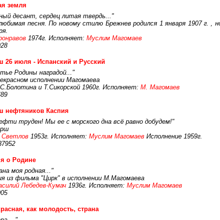
ая земля
ный десант, сердец литая твердь..."
юбимая песня. По новому стилю Брежнев родился 1 января 1907 г. , но
ря.
ронравов
1974г. Исполняет:
Муслим Магомаев
928
 26 июля - Испанский и Русский
тье Родины наградой..."
рекрасном исполнении Магомаева
: С.Болотина и Т.Сикорской 1960г. Исполняет:
М. Магомаев
489
ш нефтяников Каспия
нефти труден! Мы ее с морского дна всё равно добудем!"
арш
 Светлов
1953г. Исполняет:
Муслим Магомаев
Исполнение 1959г.
37952
я о Родине
на моя родная..."
я из фильма "Цирк" в исполнении М.Магомаева
асилий Лебедев-Кумач
1936г. Исполняет:
Муслим Магомаев
905
расная, как молодость, страна
а ..."