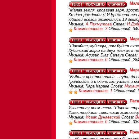
Мал
"Малая земля, кровавая заря, ярост
Ко дню рождения Л.И.Брежнева его л
юбилеи всегда отмечались 19 декаб
Музыка:
А.Пахмутова
Слова:
Н.Доб
Комментариев: 3
Обращений: 34
Марш
"Шагайте, кубинцы, вам будет счас
Кубинский марш на двух языках в п
Музыка: Agustin Diaz Cartaya Слова
Комментариев: 0
Обращений: 28
Мар
"Бьётся яростно волна -- путь до 
Грандиозный и очень актуaльный м
Музыка: Кара Караев Слова:
Михаил
Комментариев: 1
Обращений: 
Песн
Известная всем песня "Широка стра
Известнейшая советская композици
Музыка:
Исаак Дунаевский
Слова:
В
Комментариев: 0
Обращений: 33
Прек
"... Мы стали сильнее, чем были вчер