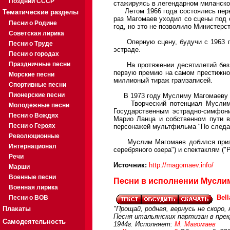
Поздний СССР
стажируясь в легендарном миланском
Летом 1966 года состоялись первы
Тематические разделы
раз Магомаев уходил со сцены под 
Песни о Родине
год, но это не позволило Министерс
Советская лирика
Оперную сцену, будучи с 1963 г. 
Песни о Труде
эстраде.
Песни о городах
Праздничные песни
На протяжении десятилетий без уч
первую премию на самом престижном
Морские песни
миллионый тираж грамзаписей.
Спортивные песни
Пионерские песни
В 1973 году Муслиму Магомаеву пр
Творческий потенциал Муслима М
Молодежные песни
Государственным эстрадно-симфони
Песни о Вождях
Марио Ланца и собственном пути в
Песни о Героях
персонажей мультфильма "По следа
Революционные
Муслим Магомаев добился признани
Интернационал
серебряного озера") и спектаклям ("
Речи
Источник:
http://magomaev.info/
Марши
Военные песни
Песни в исполнении Муслим
Военная лирика
Bel
Песни о ВОВ
Плакаты
"Прощай, родная, вернусь не скоро, 
Песня итальянских партизан в пре
Самодеятельность
1944г. Исполняет:
М. Магомаев