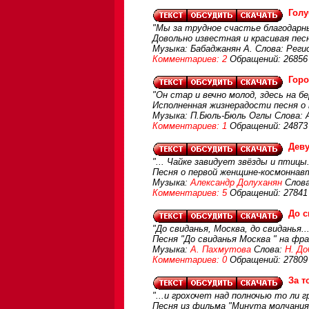
Голу
"Мы за трудное счастье благодарны
Довольно известная и красивая пес
Музыка: Бабаджанян А. Слова: Реги
Комментариев: 2
Обращений: 26856
Горо
"Он стар и вечно молод, здесь на бе
Исполненная жизнерадости песня о 
Музыка: П.Бюль-Бюль Оглы Слова: 
Комментариев: 1
Обращений: 24873
Деву
"... Чайке завидует звёзды и птицы.
Песня о первой женщине-космоннав
Музыка:
Александр Долуханян
Слов
Комментариев: 5
Обращений: 27841
До с
"До свиданья, Москва, до свиданья...
Песня "До свиданья Москва " на фр
Музыка:
А. Пахмутова
Слова:
Н. До
Комментариев: 0
Обращений: 27809
За т
"...и грохочет над полночью то ли г
Песня из фильма "Минута молчания