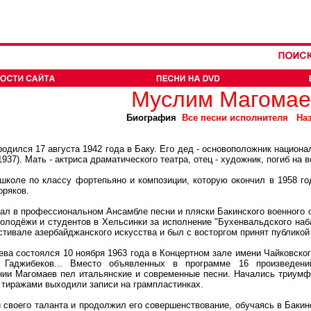
Муслим Магомае
Биография
Все песни исполнителя
На
лся 17 августа 1942 года в Баку. Его дед - основоположник национа
37). Мать - актриса драматического театра, отец - художник, погиб на в
е по классу фортепьяно и композиции, которую окончил в 1958 году
оряков.
в профессиональном Ансамбле песни и пляски Бакинского военного ок
лодёжи и студентов в Хельсинки за исполнение "Бухенвальдского наба
тивале азербайджанского искусства и был с восторгом принят публикой
состоялся 10 ноября 1963 года в Концертном зале имени Чайковского.
, Гаджибеков... Вместо объявленных в программе 16 произведе
нии Магомаев пел итальянские и современные песни. Начались триумф
 тиражами выходили записи на грампластинках.
воего таланта и продолжил его совершенствование, обучаясь в Бакинск