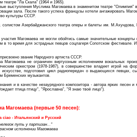
 театре "Ла Скала" (1964 и 1965).
е выступления Муслима Магомаева в знаменитом театре "Олимпия" в 
овации зала. После такого успеха французы хотели ангажировать Маго
тво культуры СССР.
солистом Азербайджанского театра оперы и балеты им. М.Ахундова, 
астия Магомаева не могли обойтись самые значительные концерты и
 в то время для эстрадных певцов соцлагеря Сопотском фестивале. И 
исвоено звание Народного артиста СССР.
агомаева не ограничен виртуозным исполнением вокальных произв
ческим оркестром (1978-1987), в совершенстве владеет игрой на форт
 искусстве, подготовил цикл радиопередач о выдающихся певцах, сы
м Бременских музыкантов.
я и в качестве незаурядного композитора - автора ярких песен и му
Рождает птица птицу", "Ярославна", "Я знаю твоё лицо").
а Магомаева (первые 50 песен):
la ciao - Итальянский и Русский
нелегок путь у партизан..."
красном исполнении Магомаева