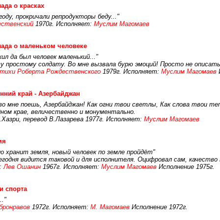
ада о красках
году, прокричали репродукторы беду..."
ественский
1970г. Исполняет:
Муслим Магомаев
ада о маленьком человеке
л да был человек маленький..."
ву простому солдату. Во мне вызвала бурю эмоций! Просто не описат
тихи Роберта Рождественского
1979г. Исполняет:
Муслим Магомаев
И
нний край - Азербайджан
во мне поешь, Азербайджан! Как огни твои светлы, Как слова твои теп
ном крае, величественно и монументально.
Хазри, перевод В.Лазарева 1977г. Исполняет:
Муслим Магомаев
мя
ло хранит земля, новый человек по земле пройдёт"
егодня видится таковой и для исполнителя. Оцифровал сам, качество 
:
Лев Ошанин
1967г. Исполняет:
Муслим Магомаев
Исполнение 1975г.
и спорта
."
бронравов
1972г. Исполняет:
М. Магомаев
Исполнение 1972г.