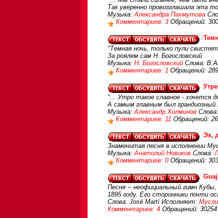
Так уверенно провозглашала эта т
Музыка:
Александра Пахмутова
Сло
Комментариев: 3
Обращений: 30
Тем
"Темная ночь, только пули свистят 
За роялем сам Н. Богословский
Музыка:
Н. Богословский
Слова: В.А
Комментариев: 1
Обращений: 28
Утре
"... Утро такое славное - хочется 
А самым главным был грандиозный
Музыка:
Александр Холминов
Слова:
Комментариев: 11
Обращений: 26
Эх, 
Знаменитая песня в исполнении Му
Музыка:
Анатолий Новиков
Слова:
Комментариев: 0
Обращений: 30
Guaj
Песня -- неофициальный гимн Кубы,
1895 году. Его сторонники почти о
Слова: José Martí Исполняет:
Мусли
Комментариев: 4
Обращений: 30254