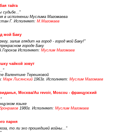
бая тайга
 судьбе..."
ня в исполнении Муслима Магомаева
стан Г. Исполняет:
М.Магомаев
д мой Баку
регу, залив глядит на город - город мой Баку!"
прекрасном городе Баку
А.Горохов Исполняет:
Муслим Магомаев
шку чайкой зовут
.."
те Валентине Терешковой
а:
Марк Лисянский
1963г. Исполняет:
Муслим Магомаев
виданья, Москва/Au revoir, Moscou - французский
"
анцузком языке
бронравов
1980г. Исполняет:
Муслим Магомаев
ого парня
роза, то ли эхо прошедшей войны..."
"