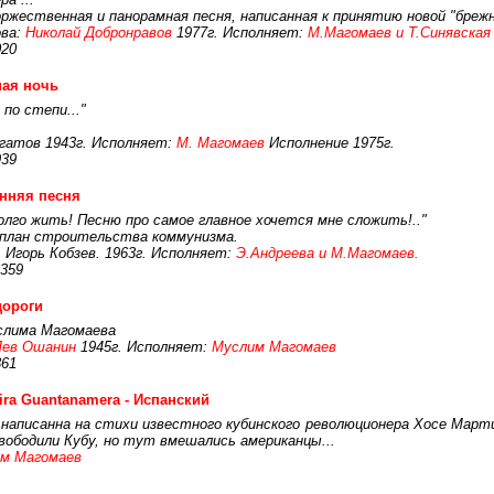
оржественная и панорамная песня, написанная к принятию новой "бре
ва:
Николай Добронравов
1977г. Исполняет:
М.Магомаев и Т.Синявская
020
ная ночь
по степи..."
гатов 1943г. Исполняет:
М. Магомаев
Исполнение 1975г.
939
нняя песня
долго жить! Песню про самое главное хочется мне сложить!.."
 план строительства коммунизма.
 Игорь Кобзев. 1963г. Исполняет:
Э.Андреева и М.Магомаев.
359
дороги
слима Магомаева
Лев Ошанин
1945г. Исполняет:
Муслим Магомаев
361
ira Guantanamera - Испанский
 написанна на стихи известного кубинского революционера Хосе Марти
свободили Кубу, но тут вмешались американцы...
м Магомаев