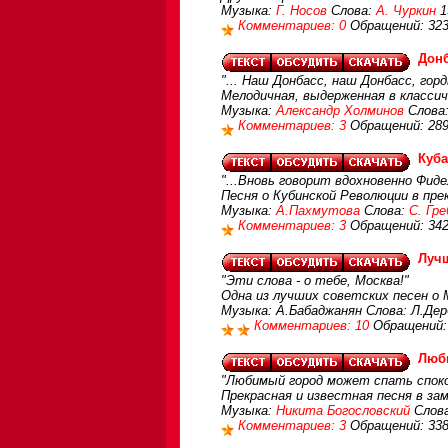
Музыка:
Г. Носов
Слова:
А. Чуркин
1
Комментариев: 0
Обращений: 32
Донб
"... Наш Донбасс, наш Донбасс, горд
Мелодичная, выдерженная в классич
Музыка:
Александр Холминов
Слова:
Комментариев: 3
Обращений: 28
Куба
"...Вновь говорит вдохновенно Фиде
Песня о Кубинской Революции в пре
Музыка:
А.Пахмутова
Слова:
С. Гр
Комментариев: 3
Обращений: 34
Лучш
"Эти слова - о тебе, Москва!"
Одна из лучших советских песен о 
Музыка: А.Бабаджанян Слова: Л.Де
Комментариев: 10
Обращений:
Люб
"Любимый город может спать спокой
Прекрасная и известная песня в за
Музыка:
Никита Богословский
Слов
Комментариев: 3
Обращений: 33