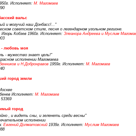
950г. Исполняет:
М. Магомаев
390
асский вальс
ый и могучий наш Донбасс!..."
еском советском стиле, песня о легендарном угольном регионе.
 Игорь Кобзев 1960г. Исполняет:
Элеанора Андреева и Муслим Магома
903
 - любовь моя
ль - мужество знает цель!"
красном исполнении Магомаева
ебенников и Н.Добронравов
1959г. Исполняет:
М. Магомаев
240
ий город земли
Москве
рбенев Исполняет:
М. Магомаев
 53369
имый город
но , и видеть сны, и зеленеть среди весны"
мечательном исполнении
а:
Евгений Долматовский
1939г. Исполняет:
Муслим Магомаев
888