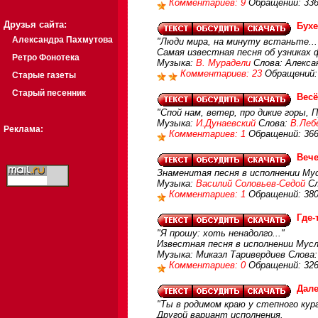
Комментариев: 9
Обращений: 33
Друзья сайта:
Бухе
Александра Пахмутова
"Люди мира, на минуту встаньте...
Самая известная песня об узниках
Ретро Фонотека
Музыка:
В. Мурадели
Слова: Алекса
Комментариев: 23
Обращений:
Старые газеты
Старый песенник
Весё
"Спой нам, ветер, про дикие горы, 
Музыка:
И.Дунаевский
Слова:
В.Леб
Реклама:
Комментариев: 1
Обращений: 36
Вече
Знаменитая песня в исполнении Му
Музыка:
Василий Соловьев-Седой
Сл
Комментариев: 1
Обращений: 38
Где-
"Я прошу: хоть ненадолго..."
Известная песня в исполнении Мус
Музыка: Микаэл Таривердиев Слова
Комментариев: 0
Обращений: 32
Дале
"Ты в родимом краю у степного кург
Другой вариант исполнения.