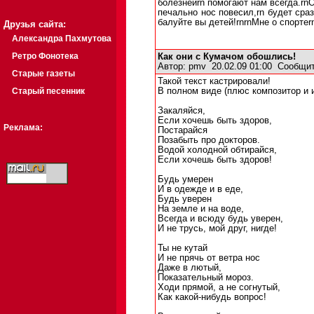
болезнейrn помогают нам всегда.rnО
печально нос повесил,rn будет ср
балуйте вы детей!rnrnМне о спортеr
Друзья сайта:
Александра Пахмутова
Ретро Фонотека
Как они с Кумачом обошлись!
Автор:
pmv
20.02.09 01:00
Сообщит
Старые газеты
Такой текст кастрировали!
Старый песенник
В полном виде (плюс композитор и и
Закаляйся,
Если хочешь быть здоров,
Реклама:
Постарайся
Позабыть про докторов.
Водой холодной обтирайся,
Если хочешь быть здоров!
Будь умерен
И в одежде и в еде,
Будь уверен
На земле и на воде,
Всегда и всюду будь уверен,
И не трусь, мой друг, нигде!
Ты не кутай
И не прячь от ветра нос
Даже в лютый,
Показательный мороз.
Ходи прямой, а не согнутый,
Как какой-нибудь вопрос!