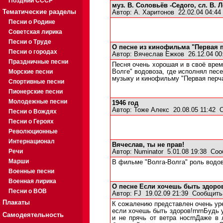
Поздний СССР
муз. В. Соловьёв -Седого, сл. В. 
Тематические разделы
Автор:
А. Харитонов
22.02.04 04:4
Песни о Родине
Советская лирика
Песни о Труде
О песне из кинофильма "Первая п
Песни о городах
Автор:
Вячеслав Ежков
26.12.04 0
Праздничные песни
Песня очень хорошая и в своё врем
Морские песни
Волге" водовоза, где исполнял пес
музыку и кинофильму "Первая перч
Спортивные песни
Пионерские песни
Молодежные песни
1946 год
Автор:
Тоже Алекс
20.08.05 11:42
Песни о Вождях
Песни о Героях
Революционные
Интернационал
Вячеслав, ты не прав!
Речи
Автор:
Numinator
5.01.08 19:38
Соо
Марши
В фильме "Волга-Волга" роль водов
Военные песни
Военная лирика
О песне Если хочешь быть здоро
Песни о ВОВ
Автор:
FJ
19.02.09 21:39
Сообщить
Плакаты
К сожалению представлен очень уре
если хочешь быть здоров!rnrnБудь у
Самодеятельность
и не прячь от ветра носrnДаже в л