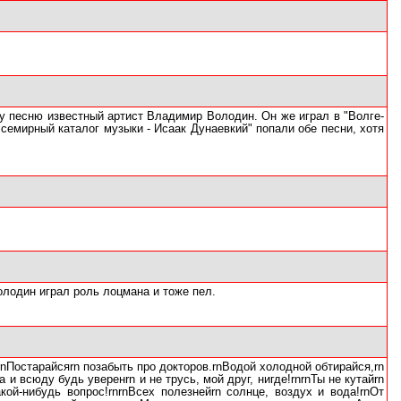
ту песню известный артист Владимир Володин. Он же играл в "Волге-
Всемирный каталог музыки - Исаак Дунаевкий" попали обе песни, хотя
олодин играл роль лоцмана и тоже пел.
nПостарайсяrn позабыть про докторов.rnВодой холодной обтирайся,rn
 и всюду будь уверенrn и не трусь, мой друг, нигде!rnrnТы не кутайrn
кой-нибудь вопрос!rnrnВсех полезнейrn солнце, воздух и вода!rnОт