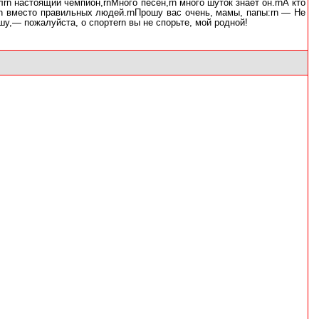
лrn настоящий чемпион,rnМного песен,rn много шуток знает он.rnА кто
rn вместо правильных людей.rnПрошу вас очень, мамы, папы:rn — Не
шу,— пожалуйста, о спортеrn вы не спорьте, мой родной!