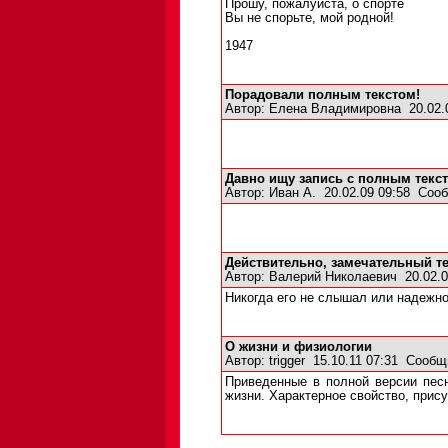
Прошу, пожалуйста, о спорте
Вы не спорьте, мой родной!
1947
Порадовали полным текстом!
Автор:
Елена Владимировна
20.02.
Давно ищу запись с полным текст
Автор:
Иван А.
20.02.09 09:58
Сооб
Действительно, замечательный те
Автор:
Валерий Николаевич
20.02.0
Никогда его не слышал или надежно 
О жизни и физиологии
Автор:
trigger
15.10.11 07:31
Сообщ
Приведенные в полной версии песн
жизни. Характерное свойство, прис