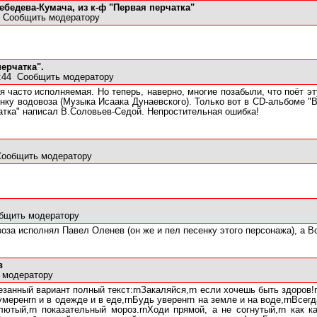
Лебедева-Кумача, из к-ф "Первая перчатка"
4
Сообщить модератору
ерчатка".
0:44
Сообщить модератору
я часто исполняемая. Но теперь, наверно, многие позабыли, что поёт э
енку водовоза (Музыка Исаака Дунаевского). Только вот в CD-альбоме "
атка" написал В.Соловьев-Седой. Непростительная ошибка!
Сообщить модератору
бщить модератору
оза исполнял Павел Оленев (он же и пел песенку этого персонажа), а В
в
 модератору
занный вариант полный текст:rnЗакаляйся,rn если хочешь быть здоров!r
меренrn и в одежде и в еде,rnБудь уверенrn на земле и на воде,rnВсегда
ютый,rn показательный мороз.rnХоди прямой, а не согнутый,rn как ка