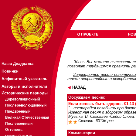
Здесь Вы можете высказать св
Наша Двадцатка
позволит трудящимся сравнить раз
Новинки
Запрещается вести политическ
Алфавитный указатель
также непристойные и оскорбител
Авторы и исполнители
НАЗАД
Исторические периоды
Обсуждаем песню:
Дореволюционный
Если хочешь быть здоров - 01:13 
Послереволюционный
"...постарайся позабыть про доктор
Предвоенный
Известная песня о здоровом образ
Музыка: В. Соловьёв -Седой Слова: 
Великая Отечественная
Скачано: 60136 раз
Послевоенный
Оттепель
Комментарии