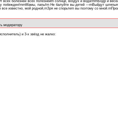
т всех болезней всех полезнейrn солнце, воздух и вода!rnrnБодр и весе
азу побежден!rnrnМамы, папы!rn Не балуйте вы детей —rnВыйдут шляпы
n все известно, мой родной,rnЗря не спорьтеrn вы поэтому со мной.rnПро
ь модератору
сполнитель) и 3-х звёзд не жалко: