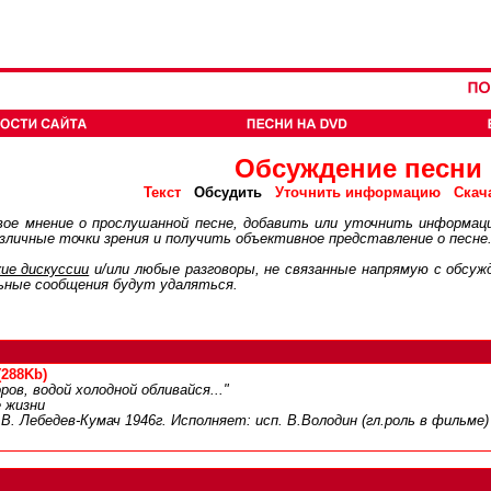
Обсуждение песни
Обсудить
Текст
Уточнить информацию
Скач
ое мнение о прослушанной песне, добавить или уточнить информац
личные точки зрения и получить объективное представление о песне
ие дискуcсии
и/или любые разговоры, не связанные напрямую с обсу
ьные сообщения будут удаляться.
(288Kb)
ов, водой холодной обливайся..."
е жизни
В. Лебедев-Кумач 1946г. Исполняет: исп. В.Володин (гл.роль в фильме)