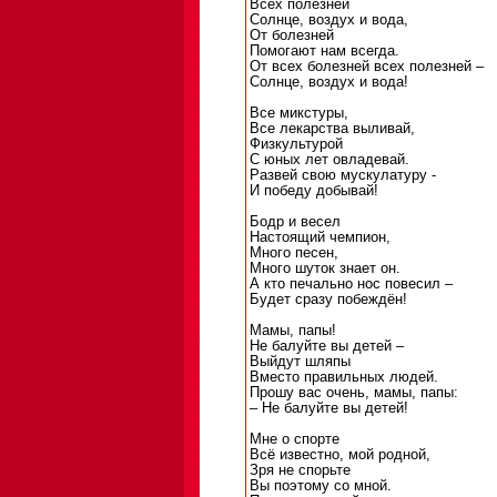
Всех полезней
Солнце, воздух и вода,
От болезней
Помогают нам всегда.
От всех болезней всех полезней –
Солнце, воздух и вода!
Все микстуры,
Все лекарства выливай,
Физкультурой
С юных лет овладевай.
Развей свою мускулатуру -
И победу добывай!
Бодр и весел
Настоящий чемпион,
Много песен,
Много шуток знает он.
А кто печально нос повесил –
Будет сразу побеждён!
Мамы, папы!
Не балуйте вы детей –
Выйдут шляпы
Вместо правильных людей.
Прошу вас очень, мамы, папы:
– Не балуйте вы детей!
Мне о спорте
Всё известно, мой родной,
Зря не спорьте
Вы поэтому со мной.