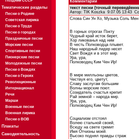
Поздний СССР
Комментарии
Тематические разделы
текст песни (точный переведёенн
Автор:
TIK Koszka
9.07.05 13:43
Со
Песни о Родине
Слова Син Ун Хо, Музыка Соль Мен
Советская лирика
Песни о Труде
В горных отрогах Пэкту
Песни о городах
Чудный край исток берет,
Праздничные песни
Хор ликованья над ним
Морские песни
В честь Полководца плывет.
Наш народный лидер несет
Спортивные песни
Свет Вождя и в этот мир.
Пионерские песни
Ура, ура,
Полководец Ким Чен Ир!
Молодежные песни
Песни о Вождях
В мире милльоны цветов,
Песни о Героях
Чествуя его, цветут,
Революционные
Славу заслугам большим
Интернационал
Волны морские поют.
Созидатель счастья крепит
Речи
Рай земной – народа мир.
Марши
Ура, ура,
Полководец Ким Чен Ир!
Военные песни
Военная лирика
Социализм отстоял
Песни о ВОВ
Волею стальной своей,
Плакаты
Всюду на свете гремит
Имя Отчизны моей.
Самодеятельность
Высоко поднял правды страж