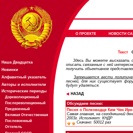
О
Текст
Здесь Вы можете высказать с
Наша Двадцатка
описать связанные с ней интерес
получить объективное представлен
Новинки
Алфавитный указатель
Запрещается вести политичес
песней, для них существует
фор
Авторы и исполнители
будут удаляться.
Исторические периоды
НАЗАД
Дореволюционный
Послереволюционный
Обсуждаем песню:
Предвоенный
Песня о Полководце Ким Чен Ире-К
Самая главная, на сегодняшний ден
Великая Отечественная
2003г. Исполняет: КНДР
Послевоенный
Скачано: 50012 раз
Оттепель